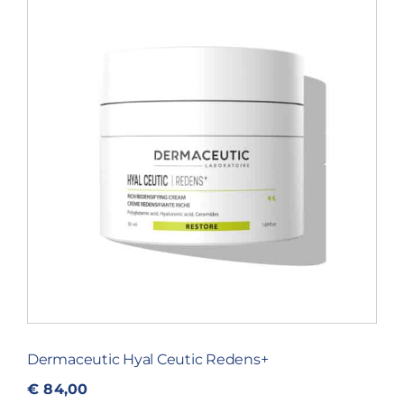
Blog
Over ons
Mijn account
Afspraak maken
Dermaceutic Hyal Ceutic Redens+
€
84,00