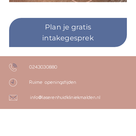
Plan je gratis
intakegesprek
0243030880
Ruime openingstijden
info@laserenhuidkliniekmalden.nl