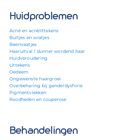
Huidproblemen
Acné en acnélittekens
Bultjes en wratjes
Beenvaatjes
Haaruitval / dunner wordend haar
Huidveroudering
Littekens
Oedeem
Ongewenste haargroei
Overbeharing bij genderdysforie
Pigmentvlekken
Roodheden en couperose
Behandelingen