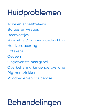
Huidproblemen
Acné en acnélittekens
Bultjes en wratjes
Beenvaatjes
Haaruitval / dunner wordend haar
Huidveroudering
Littekens
Oedeem
Ongewenste haargroei
Overbeharing bij genderdysforie
Pigmentvlekken
Roodheden en couperose
Behandelingen