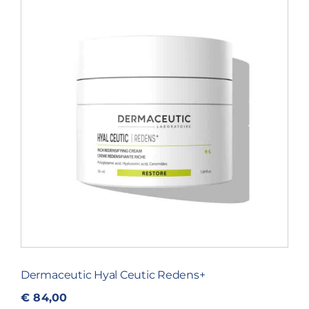
Blog
Over ons
Mijn account
Afspraak maken
Dermaceutic Hyal Ceutic Redens+
€
84,00