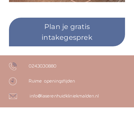
Plan je gratis
intakegesprek
0243030880
Ruime openingstijden
info@laserenhuidkliniekmalden.nl